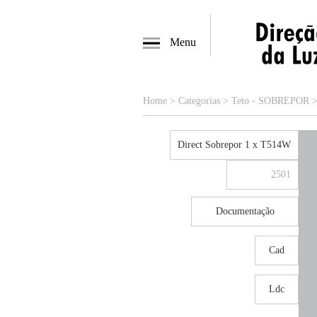
Menu
Home
>
Categorias
>
Teto - SOBREPOR
Direct Sobrepor 1 x T514W
2501
Documentação
Cad
Ldc