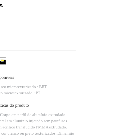
poníveis
sco microtexturizado : BRT
co microtexturizado : PT
sticas do produto
 Corpo em perfil de alumínio extrudado.
eral em alumínio injetado sem parafusos.
m acrílico translúcido PMMA extrudado.
a cor branco ou preto texturizados. Dimensão