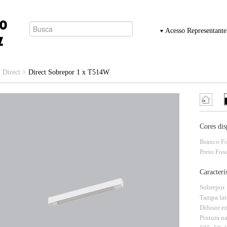
Acesso Representante
>
Direct
>
Direct Sobrepor 1 x T514W
Cores dis
Branco Fo
Preto Fos
Caracterí
Sobrepor.
Tampa lat
Difusor e
Pintura n