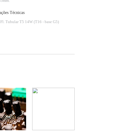
65mm.
ações Técnicas
 Fl. Tubular T5 14W (T16 - base G5)