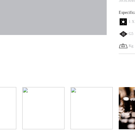
595x50x
Especific
1 X
G5
Kg