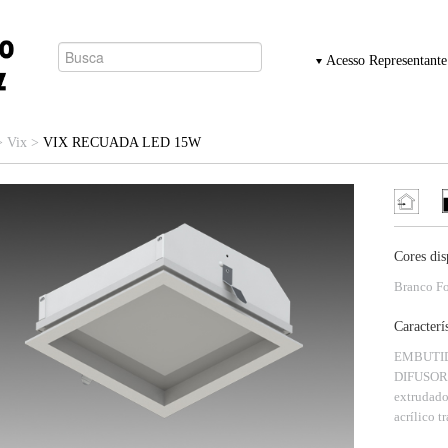
Acesso Representante
>
Vix
>
VIX RECUADA LED 15W
Cores dis
Branco Fo
Caracterí
EMBUTI
DIFUSOR 
extrudado
acrílico