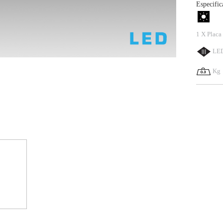
Especific
1 X Plac
LED
Kg