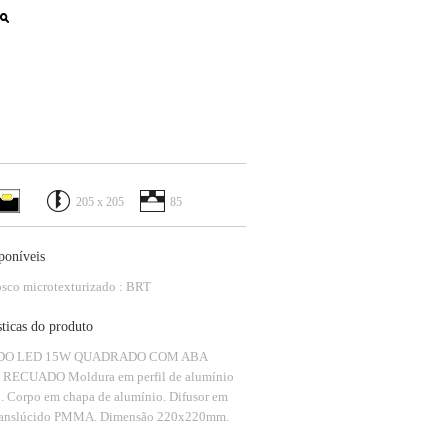
205 x 205
85
poníveis
sco microtexturizado : BRT
sticas do produto
DO LED 15W QUADRADO COM ABA
RECUADO Moldura em perfil de alumínio
. Corpo em chapa de alumínio. Difusor em
 translúcido PMMA. Dimensão 220x220mm.