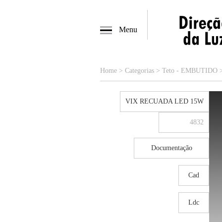
Menu
Home
>
Categorias
>
Teto - EMBUTIDO
VIX RECUADA LED 15W
4832
Documentação
Cad
Ldc